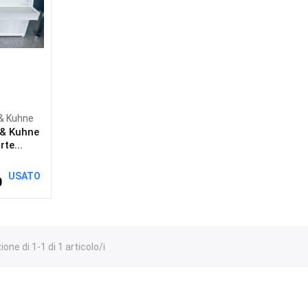
& Kuhne
& Kuhne
te...
USATO
0
one di 1-1 di 1 articolo/i