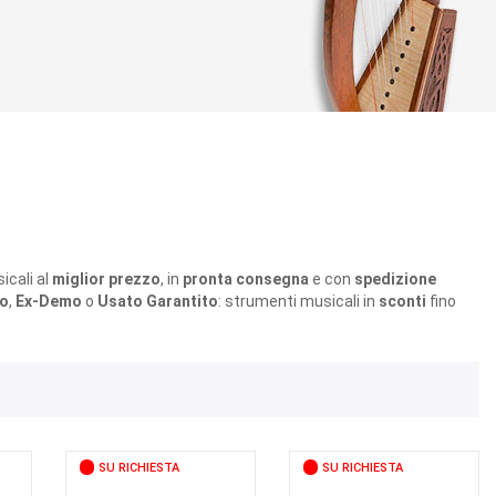
icali al
miglior prezzo
, in
pronta consegna
e con
spedizione
o
,
Ex-Demo
o
Usato Garantito
: strumenti musicali in
sconti
fino
SU RICHIESTA
SU RICHIESTA