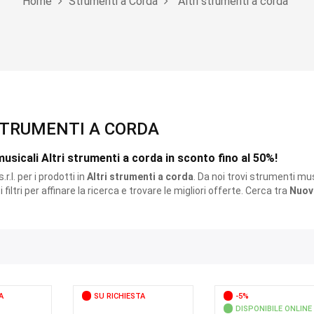
Home
Strumenti a Corda
Altri strumenti a corda
STRUMENTI A CORDA
usicali Altri strumenti a corda in sconto fino al 50%!
r.l. per i prodotti
in
Altri strumenti a corda
. Da noi trovi strumenti mus
 i filtri per affinare la ricerca e trovare le migliori offerte. Cerca tra
Nuov
A
SU RICHIESTA
-5%
DISPONIBILE ONLINE