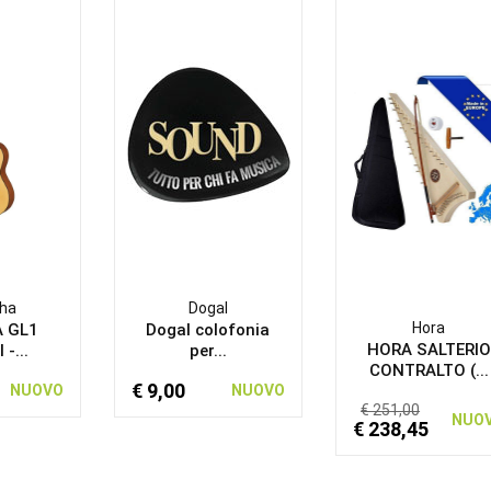
ha
Dogal
Hora
 GL1
Dogal colofonia
HORA SALTERIO
 -...
per...
CONTRALTO (...
€ 9,00
NUOVO
NUOVO
€ 251,00
NUO
€ 238,45