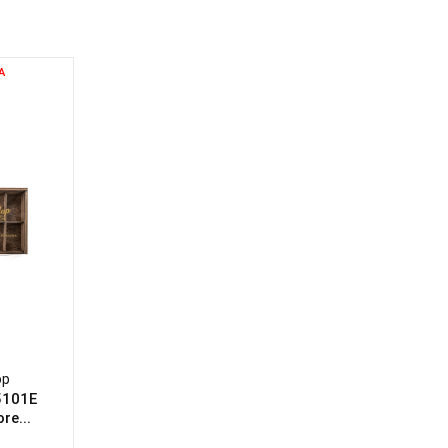
A
op
5101E
re...