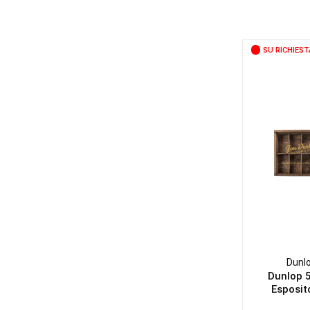
SU RICHIEST
Dunl
Dunlop 
Esposito