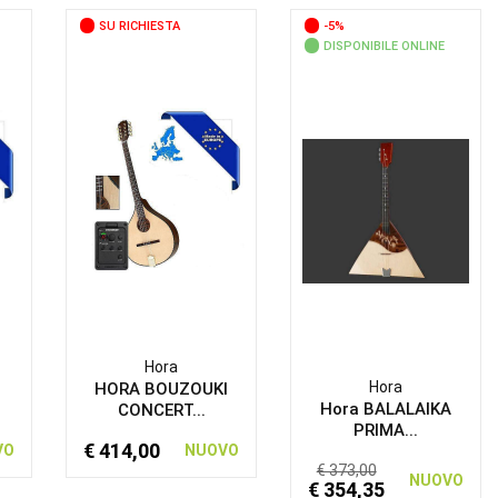
SU RICHIESTA
-5%
DISPONIBILE ONLINE
Hora
Hora
I
HORA BOUZOUKI
Hora BALALAIKA
CONCERT...
PRIMA...
€ 414,00
VO
NUOVO
€ 373,00
NUOVO
€ 354,35