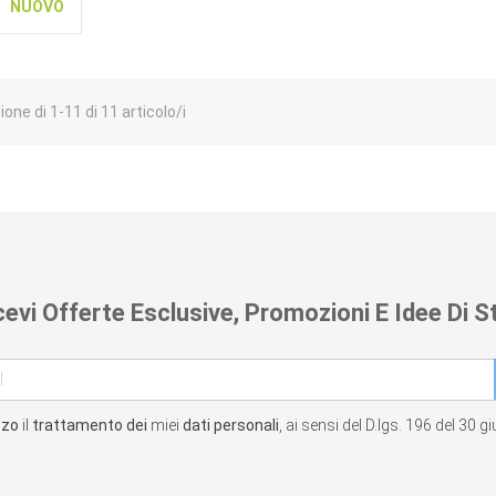
NUOVO
one di 1-11 di 11 articolo/i
cevi Offerte Esclusive, Promozioni E Idee Di St
zzo
il
trattamento dei
miei
dati personali
, ai sensi del D.lgs. 196 del 30 