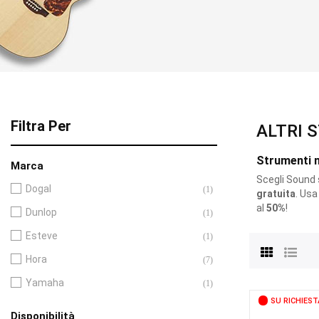
Filtra Per
ALTRI 
Strumenti m
Marca
Scegli Sound s.
Dogal
(1)
gratuita
. Usa
al
50%
!
Dunlop
(1)
Esteve
(1)
Hora
(7)
Yamaha
(1)
SU RICHIEST
Disponibilità