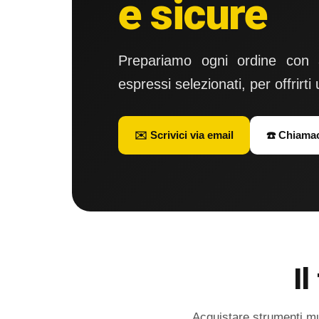
e sicure
Prepariamo ogni ordine con at
espressi selezionati, per offrirti
✉️ Scrivici via email
☎️ Chiama
Il
Acquistare strumenti mus