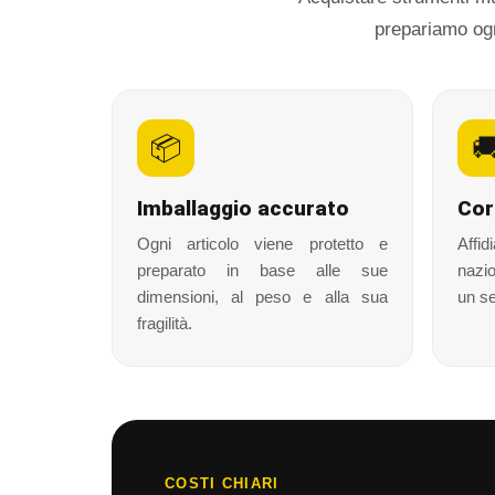
prepariamo ogni
📦

Imballaggio accurato
Cor
Ogni articolo viene protetto e
Affid
preparato in base alle sue
nazio
dimensioni, al peso e alla sua
un se
fragilità.
COSTI CHIARI