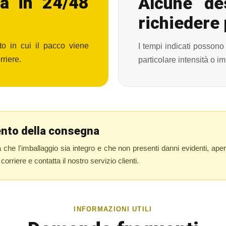
va in 24/48
Alcune de
richiedere
o in cui il pacco viene
I tempi indicati possono 
rriere.
particolare intensità o im
ento della consegna
a che l'imballaggio sia integro e che non presenti danni evidenti, ape
rriere e contatta il nostro servizio clienti.
INFORMAZIONI UTILI