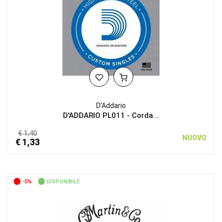
D'Addario
D'ADDARIO PL011 - Corda...
€ 1,40
NUOVO
€ 1,33
-5%
DISPONIBILE