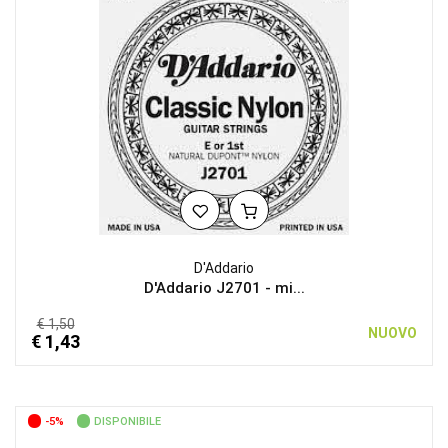
D'Addario
D'Addario J2701 - mi...
€ 1,50
NUOVO
€ 1,43
-5%
DISPONIBILE