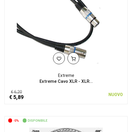
Extreme
Extreme Cavo XLR - XLR...
€ 6,20
NUOVO
€ 5,89
-5%
DISPONIBILE