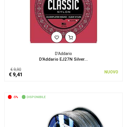
D'Addario
D'Addario EJ27N Silver...
€ 9,90
NUOVO
€ 9,41
-5%
DISPONIBILE