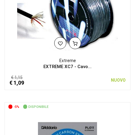
Extreme
EXTREME XC7 - Cavo...
€ 1,15
NUOVO
€ 1,09
-5%
DISPONIBILE