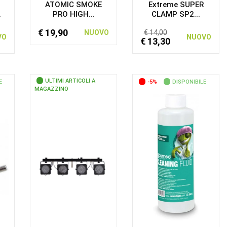
ATOMIC SMOKE
Extreme SUPER
.
PRO HIGH...
CLAMP SP2...
€ 19,90
NUOVO
€ 14,00
VO
NUOVO
€ 13,30
ULTIMI ARTICOLI A
E
-5%
DISPONIBILE
MAGAZZINO