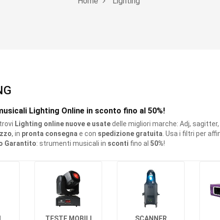
Home
Lighting
NG
usicali Lighting Online in sconto fino al 50%!
trovi
Lighting online nuove e usate
delle migliori marche: Adj, sagitte
ezzo
, in
pronta consegna
e con
spedizione gratuita
. Usa i filtri per a
o Garantito
: strumenti musicali in
sconti
fino al
50%
!
I
TESTE MOBILI
SCANNER