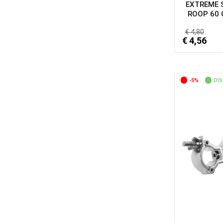
EXTREME 
ROOP 60 C
€ 4,80
€ 4,56
-5%
DIS