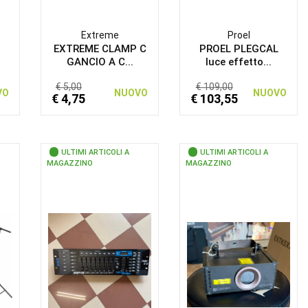
Extreme
Proel
EXTREME CLAMP C
PROEL PLEGCAL
GANCIO A C...
luce effetto...
€ 5,00
€ 109,00
VO
NUOVO
NUOVO
€ 4,75
€ 103,55
ULTIMI ARTICOLI A
ULTIMI ARTICOLI A
MAGAZZINO
MAGAZZINO