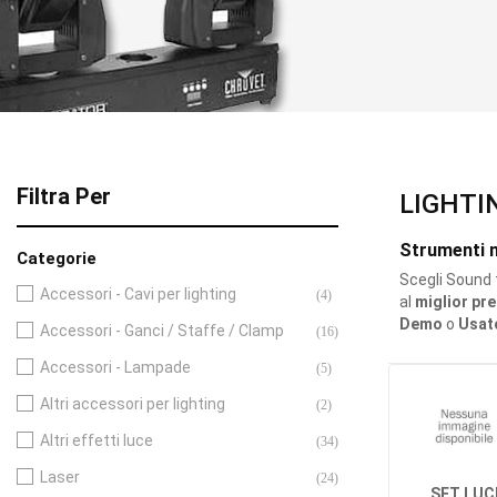
Filtra Per
LIGHTI
Strumenti m
Categorie
Scegli Sound 
Accessori - Cavi per lighting
(4)
al
miglior pr
Demo
o
Usat
Accessori - Ganci / Staffe / Clamp
(16)
Accessori - Lampade
(5)
Altri accessori per lighting
(2)
Altri effetti luce
(34)
Laser
(24)
SET LUC