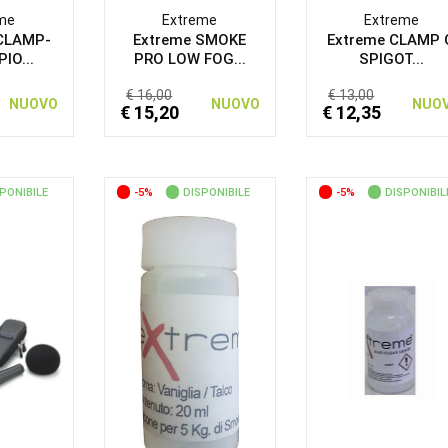
me
Extreme
Extreme
CLAMP-
Extreme SMOKE
Extreme CLAMP 
IO...
PRO LOW FOG...
SPIGOT...
€ 16,00
€ 13,00
NUOVO
NUOVO
NUO
€ 15,20
€ 12,35
PONIBILE
-5%
DISPONIBILE
-5%
DISPONIBIL