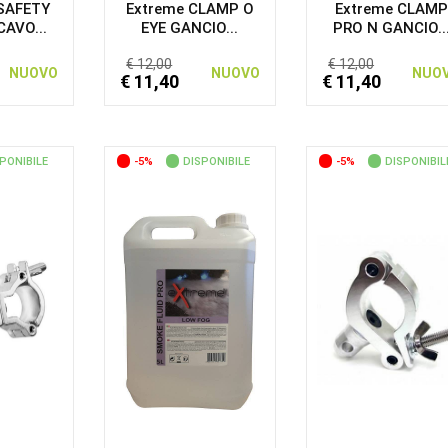
SAFETY
Extreme CLAMP O
Extreme CLAMP
AVO...
EYE GANCIO...
PRO N GANCIO..
€ 12,00
€ 12,00
NUOVO
NUOVO
NUO
€ 11,40
€ 11,40
PONIBILE
-5%
DISPONIBILE
-5%
DISPONIBIL