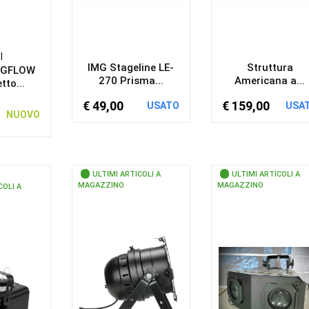
l
IMG Stageline LE-
Struttura
EGFLOW
270 Prisma...
Americana a...
tto...
€ 49,00
€ 159,00
USATO
USA
NUOVO
ULTIMI ARTICOLI A
ULTIMI ARTICOLI A
MAGAZZINO
MAGAZZINO
COLI A