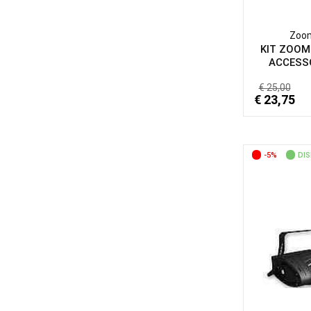
Zoo
KIT ZOOM
ACCESSO
€ 25,00
€ 23,75
-5%
DIS