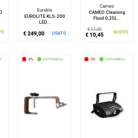
Cameo
Eurolite
O
CAMEO Cleaning
EUROLITE KLS-200
Fluid 0,25L...
LED...
€ 11,00
VO
NUOVO
€ 249,00
USATO
€ 10,45
E
-5%
DISPONIBILE
-5%
DISPONIBILE