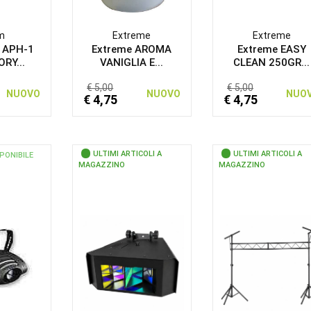
m
Extreme
Extreme
 APH-1
Extreme AROMA
Extreme EASY
RY...
VANIGLIA E...
CLEAN 250GR...
€ 5,00
€ 5,00
NUOVO
NUOVO
NUO
€ 4,75
€ 4,75
ULTIMI ARTICOLI A
ULTIMI ARTICOLI A
PONIBILE
MAGAZZINO
MAGAZZINO