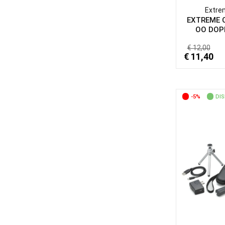
Extre
EXTREME 
OO DOPP
€ 12,00
€ 11,40
-5%
DIS