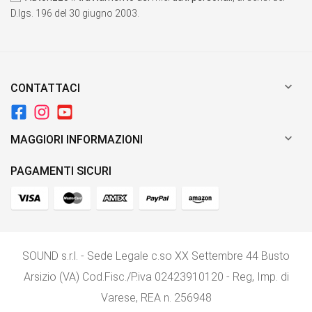
D.lgs. 196 del 30 giugno 2003.

CONTATTACI

MAGGIORI INFORMAZIONI
PAGAMENTI SICURI
SOUND s.r.l. - Sede Legale c.so XX Settembre 44 Busto
Arsizio (VA) Cod.Fisc./P.iva 02423910120 - Reg, Imp. di
Varese, REA n. 256948