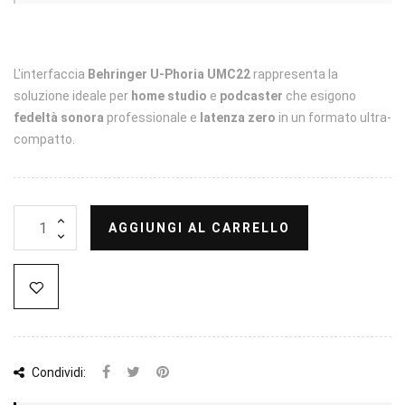
L'interfaccia
Behringer U-Phoria UMC22
rappresenta la
soluzione ideale per
home studio
e
podcaster
che esigono
fedeltà sonora
professionale e
latenza zero
in un formato ultra-
compatto.
AGGIUNGI AL CARRELLO
Condividi: