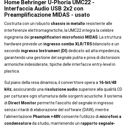
Home Behringer U-Phoria UMC22 -
Interfaccia Audio USB 2x2 con
Preamplificazione MIDAS - usato
Costruita con un robusto
chassis in metallo
resistente alle
interferenze elettromagnetiche, la UMC22 integra la celebre
ingegneria dei
preamplificatori microfonici MIDAS
. La struttura
hardware prevede un
ingresso combo XLR/TRS
bilanciato e un
secondo
ingresso Instrument (DI)
dedicato ad alta impedenza,
garantendo una gestione del segnale pulita e priva di distorsioni
armoniche indesiderate, tipiche delle interfacce entry-level in
plastica.
Sul piano della resa dinamica, il convertitore opera a
16-bit/48
kHz
, assicurando una
risoluzione audio
superiore alla qualità CD
per catturare ogni sfumatura delle sorgenti acustiche. Il sistema
di
Direct Monitor
permette l'ascolto del segnale in ingresso
senza i ritardi di elaborazione del software (DAW), mentre
l'alimentazione
Phantom +48V
consente l'utilizzo di
microfoni a
condensatore
da studio, mantenendo un
rapporto segnale-