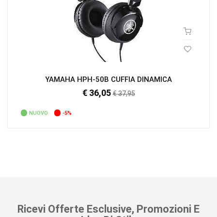
YAMAHA HPH-50B CUFFIA DINAMICA
€ 36,05
Prezzo
€ 37,95
regolare
NUOVO
-5%
Ricevi Offerte Esclusive, Promozioni E