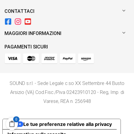

CONTATTACI

MAGGIORI INFORMAZIONI
PAGAMENTI SICURI
SOUND s.r.l. - Sede Legale c.so XX Settembre 44 Busto
Arsizio (VA) Cod.Fisc./P.iva 02423910120 - Reg, Imp. di
Varese, REA n. 256948
0
Le tue preferenze relative alla privacy