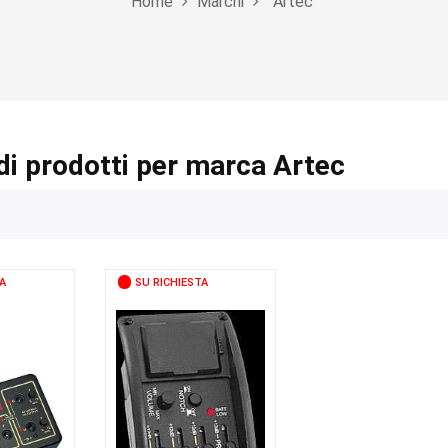
Home
Marchi
Artec
di prodotti per marca Artec
A
SU RICHIESTA