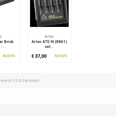
c
Artec
r Brick
Artec ATE-N (8861)
-...
set...
€ 37,00
NUOVO
NUOVO
one di 1-2 di 2 articolo/i