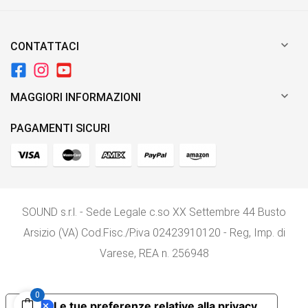

CONTATTACI

MAGGIORI INFORMAZIONI
PAGAMENTI SICURI
SOUND s.r.l. - Sede Legale c.so XX Settembre 44 Busto
Arsizio (VA) Cod.Fisc./P.iva 02423910120 - Reg, Imp. di
Varese, REA n. 256948
0
Le tue preferenze relative alla privacy