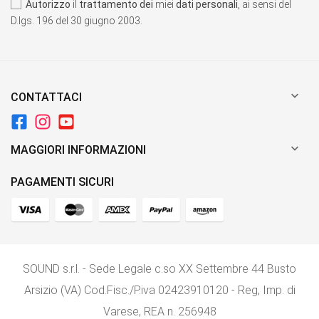
Autorizzo
il
trattamento dei
miei
dati personali
, ai sensi del
D.lgs. 196 del 30 giugno 2003.

CONTATTACI

MAGGIORI INFORMAZIONI
PAGAMENTI SICURI
SOUND s.r.l. - Sede Legale c.so XX Settembre 44 Busto
Arsizio (VA) Cod.Fisc./P.iva 02423910120 - Reg, Imp. di
Varese, REA n. 256948