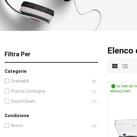
Elenco 
Filtra Per
Categorie
Ordinabili
(8)
ULTIMI ARTI
Pronta Consegna
(1)
MAGAZZINO
Sound Deals
(7)
Condizione
Nuovo
(4)