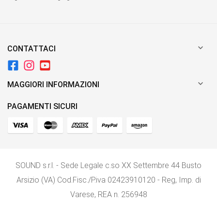

CONTATTACI

MAGGIORI INFORMAZIONI
PAGAMENTI SICURI
SOUND s.r.l. - Sede Legale c.so XX Settembre 44 Busto
Arsizio (VA) Cod.Fisc./P.iva 02423910120 - Reg, Imp. di
Varese, REA n. 256948