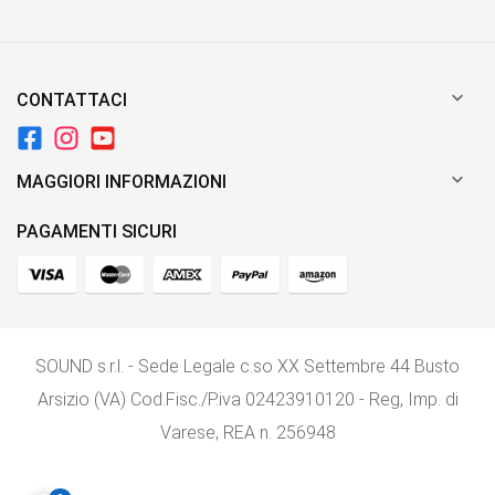

CONTATTACI

MAGGIORI INFORMAZIONI
PAGAMENTI SICURI
SOUND s.r.l. - Sede Legale c.so XX Settembre 44 Busto
Arsizio (VA) Cod.Fisc./P.iva 02423910120 - Reg, Imp. di
Varese, REA n. 256948