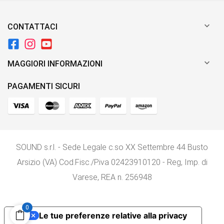

CONTATTACI

MAGGIORI INFORMAZIONI
PAGAMENTI SICURI
SOUND s.r.l. - Sede Legale c.so XX Settembre 44 Busto
Arsizio (VA) Cod.Fisc./P.iva 02423910120 - Reg, Imp. di
Varese, REA n. 256948
0
Le tue preferenze relative alla privacy