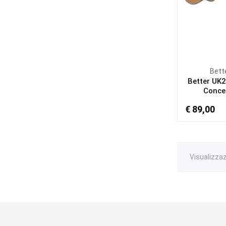
Bett
Better UK2
Concer
€ 89,00
Visualizzazi