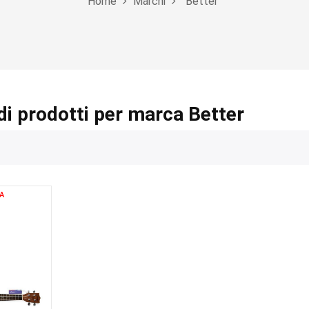
Home
Marchi
Better
di prodotti per marca Better
A