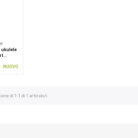
er
 ukulele
t...
NUOVO
one di 1-1 di 1 articolo/i