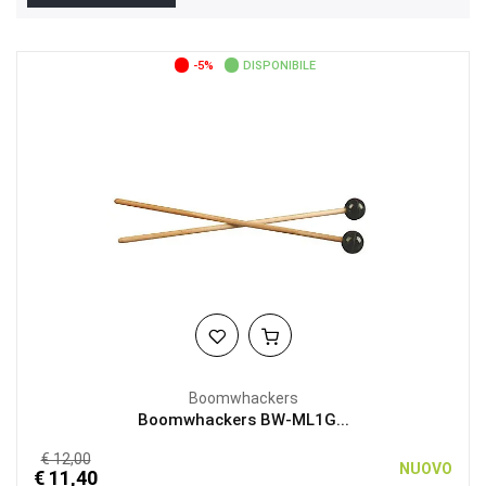
-5%
DISPONIBILE
Boomwhackers
Boomwhackers BW-ML1G...
€ 12,00
NUOVO
€ 11,40