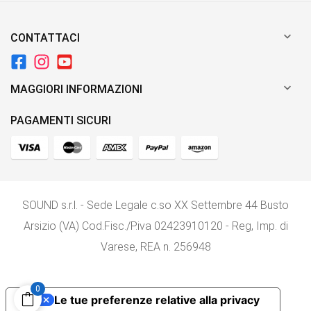

CONTATTACI

MAGGIORI INFORMAZIONI
PAGAMENTI SICURI
SOUND s.r.l. - Sede Legale c.so XX Settembre 44 Busto
Arsizio (VA) Cod.Fisc./P.iva 02423910120 - Reg, Imp. di
Varese, REA n. 256948
0
Le tue preferenze relative alla privacy