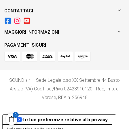

CONTATTACI

MAGGIORI INFORMAZIONI
PAGAMENTI SICURI
SOUND s.r.l. - Sede Legale c.so XX Settembre 44 Busto
Arsizio (VA) Cod.Fisc./P.iva 02423910120 - Reg, Imp. di
Varese, REA n. 256948
0
Le tue preferenze relative alla privacy