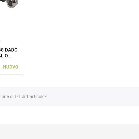
X
38 DADO
IO...
NUOVO
one di 1-1 di 1 articolo/i