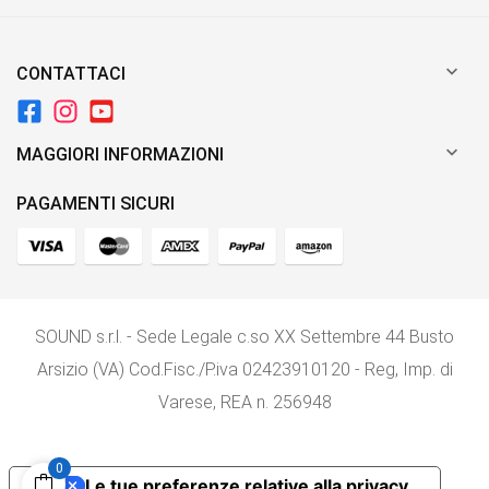

CONTATTACI

MAGGIORI INFORMAZIONI
PAGAMENTI SICURI
SOUND s.r.l. - Sede Legale c.so XX Settembre 44 Busto
Arsizio (VA) Cod.Fisc./P.iva 02423910120 - Reg, Imp. di
Varese, REA n. 256948
0
Le tue preferenze relative alla privacy