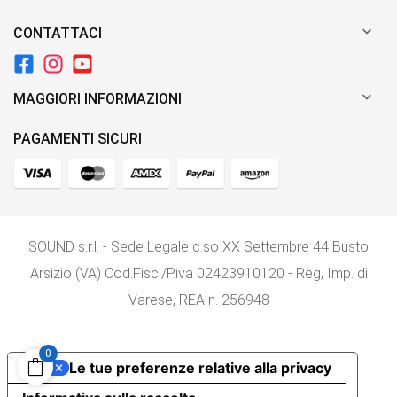

CONTATTACI

MAGGIORI INFORMAZIONI
PAGAMENTI SICURI
SOUND s.r.l. - Sede Legale c.so XX Settembre 44 Busto
Arsizio (VA) Cod.Fisc./P.iva 02423910120 - Reg, Imp. di
Varese, REA n. 256948
0
Le tue preferenze relative alla privacy