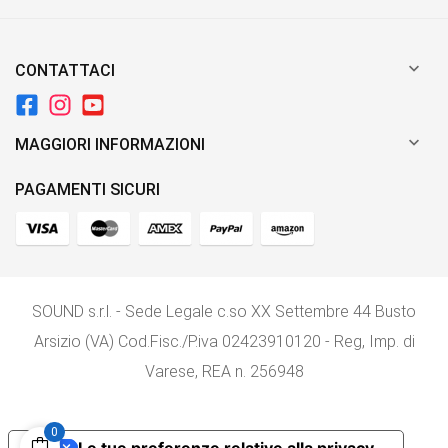

CONTATTACI

MAGGIORI INFORMAZIONI
PAGAMENTI SICURI
SOUND s.r.l. - Sede Legale c.so XX Settembre 44 Busto
Arsizio (VA) Cod.Fisc./P.iva 02423910120 - Reg, Imp. di
Varese, REA n. 256948
0
Le tue preferenze relative alla privacy