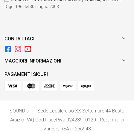
D.lgs. 196 del 30 giugno 2003.

CONTATTACI

MAGGIORI INFORMAZIONI
PAGAMENTI SICURI
SOUND s.r.l. - Sede Legale c.so XX Settembre 44 Busto
Arsizio (VA) Cod.Fisc./P.iva 02423910120 - Reg, Imp. di
Varese, REA n. 256948