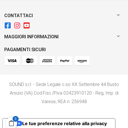

CONTATTACI

MAGGIORI INFORMAZIONI
PAGAMENTI SICURI
SOUND s.r.l. - Sede Legale c.so XX Settembre 44 Busto
Arsizio (VA) Cod.Fisc./P.iva 02423910120 - Reg, Imp. di
Varese, REA n. 256948
0
Le tue preferenze relative alla privacy