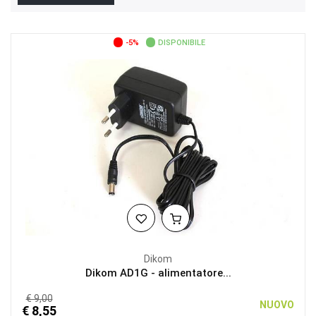
-5%
DISPONIBILE
Dikom
Dikom AD1G - alimentatore...
€ 9,00
NUOVO
€ 8,55