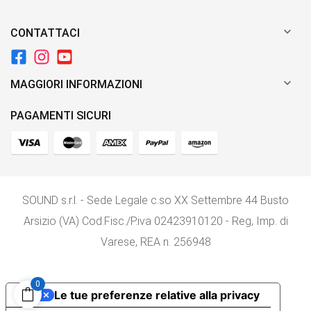

CONTATTACI

MAGGIORI INFORMAZIONI
PAGAMENTI SICURI
SOUND s.r.l. - Sede Legale c.so XX Settembre 44 Busto
Arsizio (VA) Cod.Fisc./P.iva 02423910120 - Reg, Imp. di
Varese, REA n. 256948
0
Le tue preferenze relative alla privacy