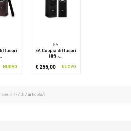
EA
iffusori
EA Coppia diffusori
..
Hifi -...
€ 255,00
NUOVO
NUOVO
one di 1-7 di 7 articolo/i