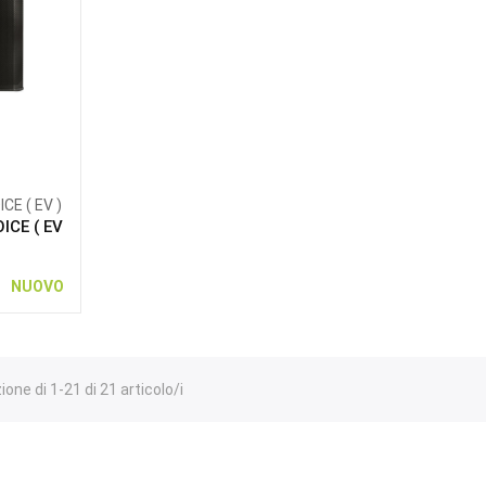
E ( EV )
ICE ( EV
NUOVO
ione di 1-21 di 21 articolo/i