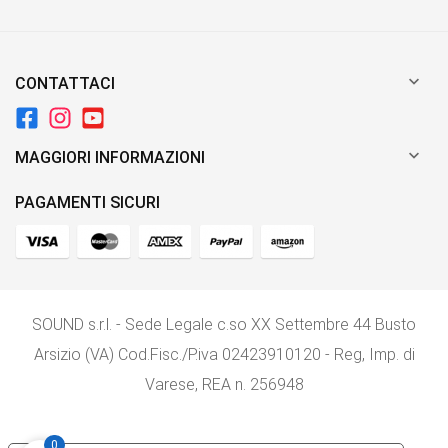

CONTATTACI

MAGGIORI INFORMAZIONI
PAGAMENTI SICURI
SOUND s.r.l. - Sede Legale c.so XX Settembre 44 Busto
Arsizio (VA) Cod.Fisc./P.iva 02423910120 - Reg, Imp. di
Varese, REA n. 256948
0