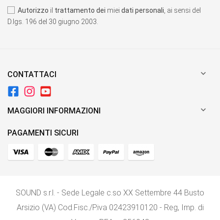
Autorizzo
il
trattamento dei
miei
dati personali
, ai sensi del
D.lgs. 196 del 30 giugno 2003.

CONTATTACI

MAGGIORI INFORMAZIONI
PAGAMENTI SICURI
SOUND s.r.l. - Sede Legale c.so XX Settembre 44 Busto
Arsizio (VA) Cod.Fisc./P.iva 02423910120 - Reg, Imp. di