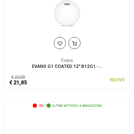
Evans
EVANS G1 COATED 12" B12G1 -...
€ 23,00
NUOVO
€ 21,85
-5%
ULTIMI ARTICOLI A MAGAZZINO