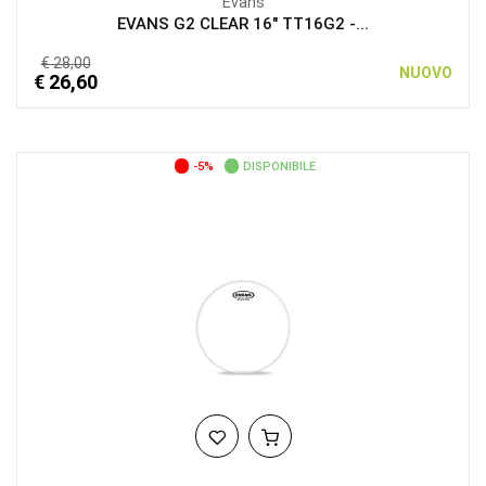
Evans
EVANS G2 CLEAR 16" TT16G2 -...
€ 28,00
NUOVO
€ 26,60
-5%
DISPONIBILE