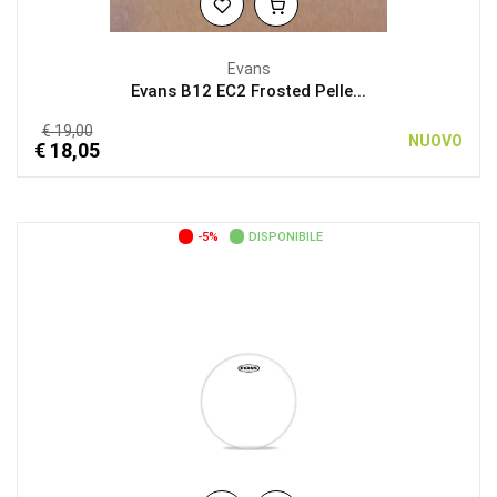
Evans
Evans B12 EC2 Frosted Pelle...
€ 19,00
NUOVO
€ 18,05
-5%
DISPONIBILE