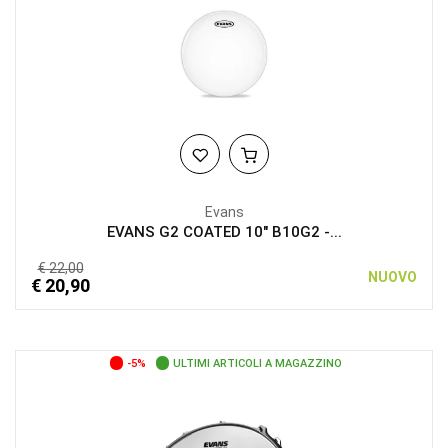
Evans
EVANS G2 COATED 10" B10G2 -...
€ 22,00
NUOVO
€ 20,90
-5%
ULTIMI ARTICOLI A MAGAZZINO