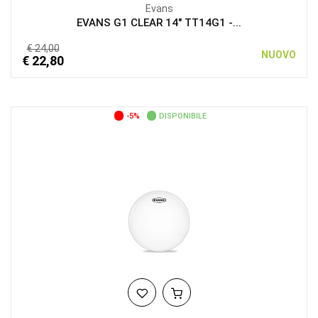
Evans
EVANS G1 CLEAR 14" TT14G1 -...
€ 24,00
NUOVO
€ 22,80
-5%
DISPONIBILE