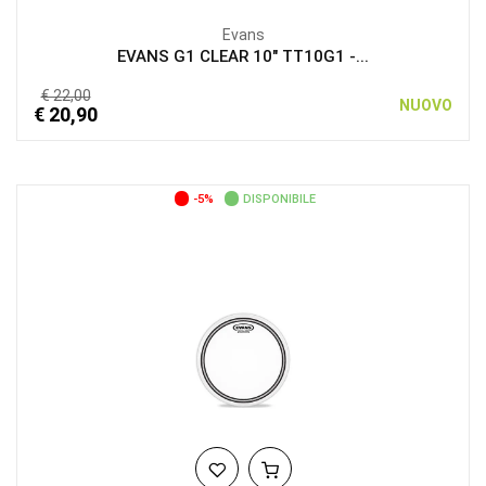
Evans
EVANS G1 CLEAR 10" TT10G1 -...
€ 22,00
NUOVO
€ 20,90
-5%
DISPONIBILE