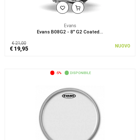
Evans
Evans B08G2 - 8" G2 Coated...
€ 21,00
NUOVO
€ 19,95
-5%
DISPONIBILE