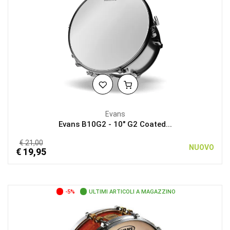
Evans
Evans B10G2 - 10" G2 Coated...
€ 21,00
NUOVO
€ 19,95
-5%
ULTIMI ARTICOLI A MAGAZZINO