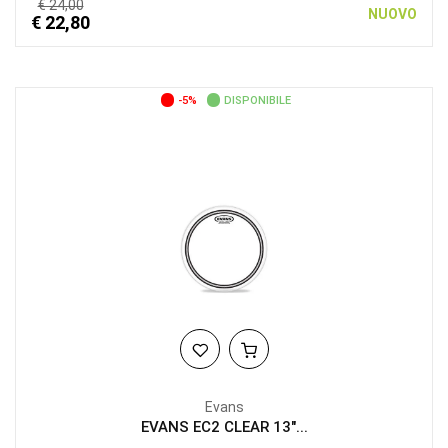
€ 24,00
NUOVO
€ 22,80
-5%
DISPONIBILE
Evans
EVANS EC2 CLEAR 13"...