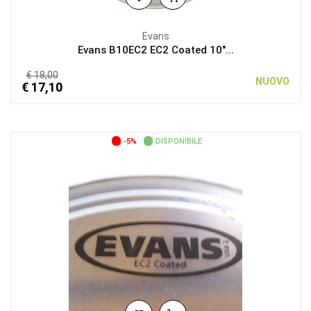
Evans
Evans B10EC2 EC2 Coated 10″...
€ 18,00
NUOVO
€ 17,10
-5%
DISPONIBILE