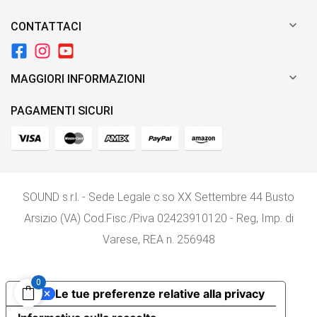

CONTATTACI

MAGGIORI INFORMAZIONI
PAGAMENTI SICURI
SOUND s.r.l. - Sede Legale c.so XX Settembre 44 Busto
Arsizio (VA) Cod.Fisc./P.iva 02423910120 - Reg, Imp. di
Varese, REA n. 256948
0
Le tue preferenze relative alla privacy