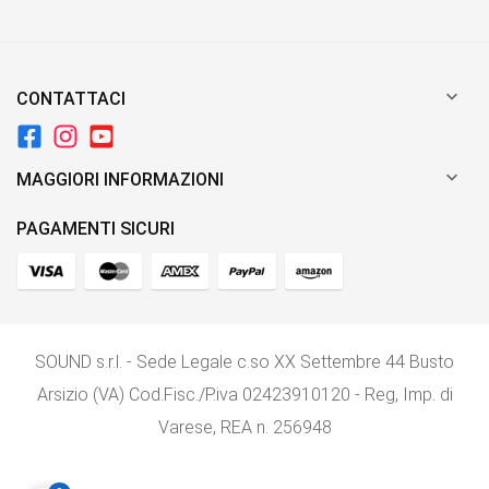

CONTATTACI

MAGGIORI INFORMAZIONI
PAGAMENTI SICURI
SOUND s.r.l. - Sede Legale c.so XX Settembre 44 Busto
Arsizio (VA) Cod.Fisc./P.iva 02423910120 - Reg, Imp. di
Varese, REA n. 256948