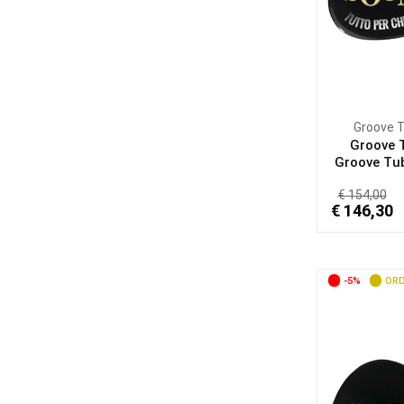
Groove 
Groove 
Groove Tu
€ 154,00
€ 146,30
-5%
ORD