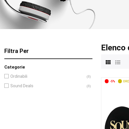
Elenco 
Filtra Per
Categorie
Ordinabili
(8)
-5%
ORD
Sound Deals
(8)