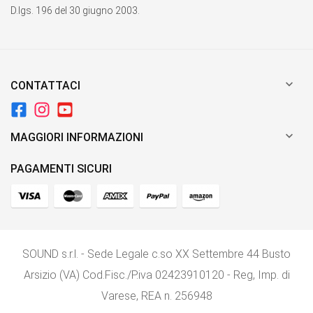
D.lgs. 196 del 30 giugno 2003.

CONTATTACI

MAGGIORI INFORMAZIONI
PAGAMENTI SICURI
SOUND s.r.l. - Sede Legale c.so XX Settembre 44 Busto
Arsizio (VA) Cod.Fisc./P.iva 02423910120 - Reg, Imp. di
Varese, REA n. 256948