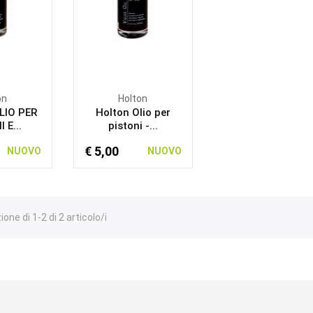
on
Holton
LIO PER
Holton Olio per
 E...
pistoni -...
€ 5,00
NUOVO
NUOVO
one di 1-2 di 2 articolo/i