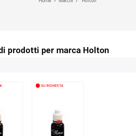
Home
Marchi
Holton
di prodotti per marca Holton
A
SU RICHIESTA