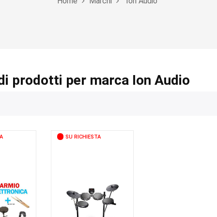
Home
Marchi
Ion Audio
di prodotti per marca Ion Audio
A
SU RICHIESTA