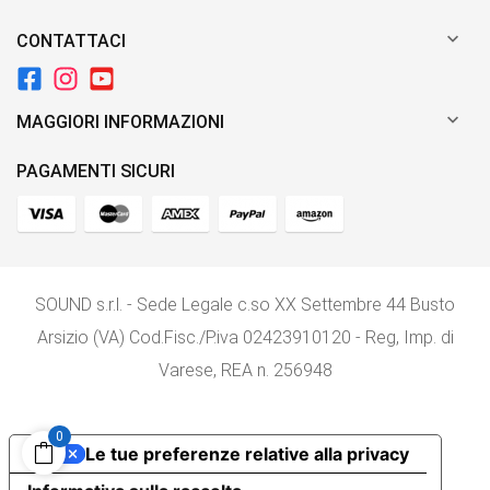

CONTATTACI

MAGGIORI INFORMAZIONI
PAGAMENTI SICURI
SOUND s.r.l. - Sede Legale c.so XX Settembre 44 Busto
Arsizio (VA) Cod.Fisc./P.iva 02423910120 - Reg, Imp. di
Varese, REA n. 256948
0
Le tue preferenze relative alla privacy