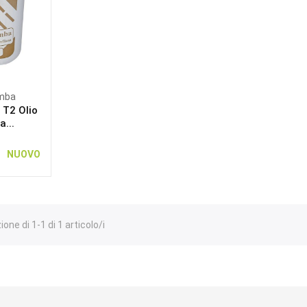
omba
 T2 Olio
a...
NUOVO
one di 1-1 di 1 articolo/i