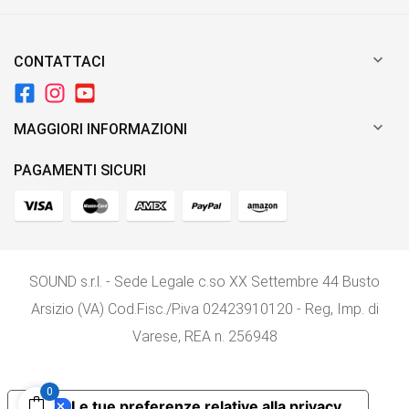

CONTATTACI

MAGGIORI INFORMAZIONI
PAGAMENTI SICURI
SOUND s.r.l. - Sede Legale c.so XX Settembre 44 Busto
Arsizio (VA) Cod.Fisc./P.iva 02423910120 - Reg, Imp. di
Varese, REA n. 256948
0
Le tue preferenze relative alla privacy