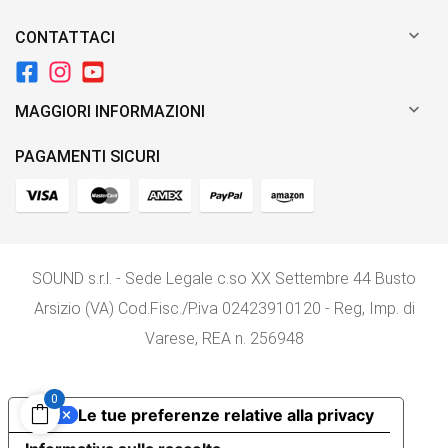

CONTATTACI

MAGGIORI INFORMAZIONI
PAGAMENTI SICURI
SOUND s.r.l. - Sede Legale c.so XX Settembre 44 Busto
Arsizio (VA) Cod.Fisc./P.iva 02423910120 - Reg, Imp. di
Varese, REA n. 256948
0
Le tue preferenze relative alla privacy