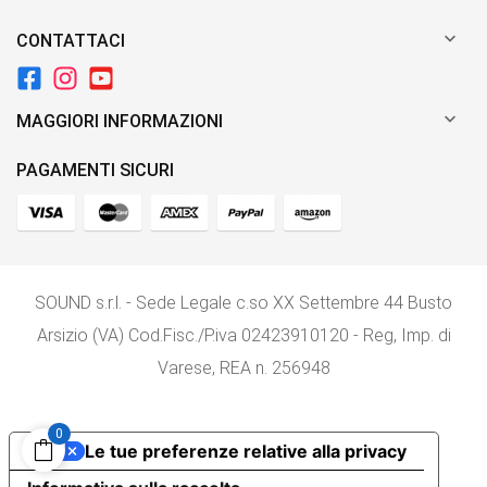

CONTATTACI

MAGGIORI INFORMAZIONI
PAGAMENTI SICURI
SOUND s.r.l. - Sede Legale c.so XX Settembre 44 Busto
Arsizio (VA) Cod.Fisc./P.iva 02423910120 - Reg, Imp. di
Varese, REA n. 256948
0
Le tue preferenze relative alla privacy