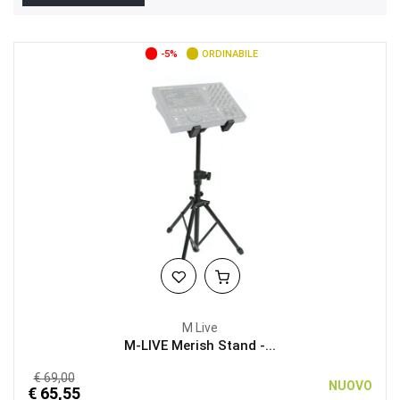
-5%
ORDINABILE
M Live
M-LIVE Merish Stand -...
€ 69,00
NUOVO
€ 65,55