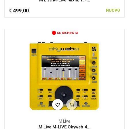
M Live M-Live Mixlight -...
€ 499,00
NUOVO
SU RICHIESTA
M Live
M Live M-LIVE Okyweb 4...