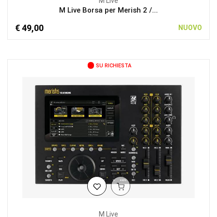
M Live
M Live Borsa per Merish 2 /...
€ 49,00
NUOVO
SU RICHIESTA
M Live