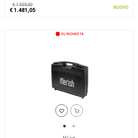
€ 1.559,00
NUOVO
€ 1.481,05
SU RICHIESTA
M Live