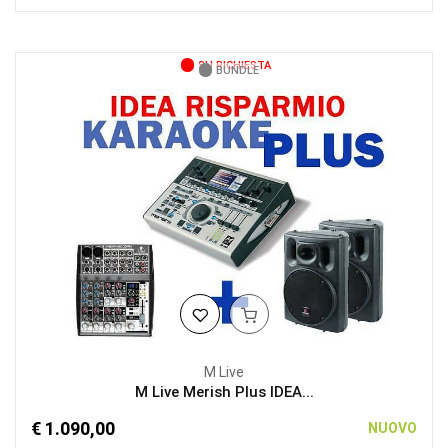
SU RICHIESTA
BUNDLE
M Live
M Live Merish Plus IDEA...
€ 1.090,00
NUOVO