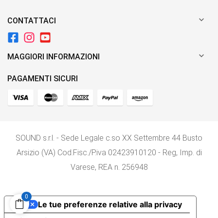

CONTATTACI

MAGGIORI INFORMAZIONI
PAGAMENTI SICURI
SOUND s.r.l. - Sede Legale c.so XX Settembre 44 Busto
Arsizio (VA) Cod.Fisc./P.iva 02423910120 - Reg, Imp. di
Varese, REA n. 256948
0
Le tue preferenze relative alla privacy