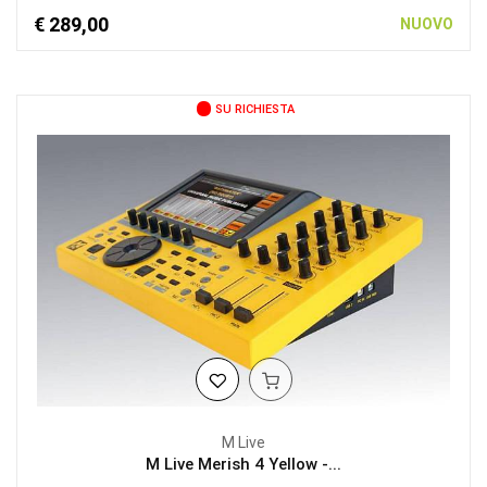
€ 289,00
NUOVO
SU RICHIESTA
M Live
M Live Merish 4 Yellow -...