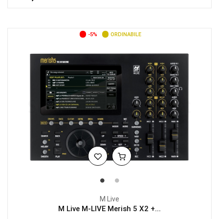
-5%
ORDINABILE
M Live
M Live M-LIVE Merish 5 X2 +...