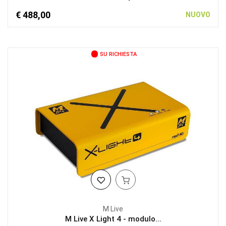
€ 488,00
NUOVO
SU RICHIESTA
M Live
M Live X Light 4 - modulo...