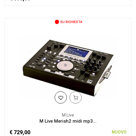
SU RICHIESTA
M Live
M Live Merish2 midi mp3...
€ 729,00
NUOVO