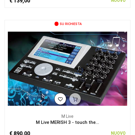
€ 139,00
NUOVO
SU RICHIESTA
M Live
M Live MERISH 3 - touch the...
€ 890,00
NUOVO