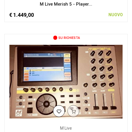
M Live Merish 5 - Player...
€ 1.449,00
NUOVO
SU RICHIESTA
M Live