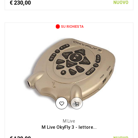
€ 230,00
NUOVO
SU RICHIESTA
M Live
M Live OkyFly 3 - lettore...