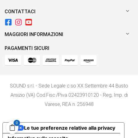

CONTATTACI

MAGGIORI INFORMAZIONI
PAGAMENTI SICURI
SOUND s.r.l. - Sede Legale c.so XX Settembre 44 Busto
Arsizio (VA) Cod.Fisc./P.iva 02423910120 - Reg, Imp. di
Varese, REA n. 256948
0
Le tue preferenze relative alla privacy