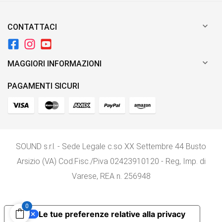

CONTATTACI

MAGGIORI INFORMAZIONI
PAGAMENTI SICURI
SOUND s.r.l. - Sede Legale c.so XX Settembre 44 Busto
Arsizio (VA) Cod.Fisc./P.iva 02423910120 - Reg, Imp. di
Varese, REA n. 256948
0
Le tue preferenze relative alla privacy