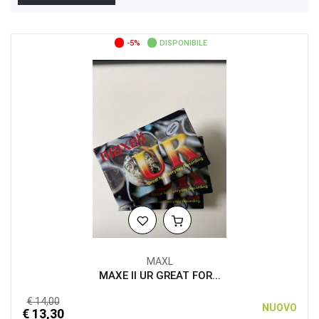
-5%
DISPONIBILE
MAXL
MAXE II UR GREAT FOR...
€ 14,00
NUOVO
€ 13,30