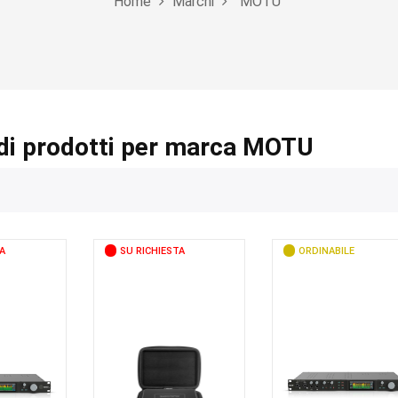
Home
Marchi
MOTU
di prodotti per marca MOTU
A
SU RICHIESTA
ORDINABILE