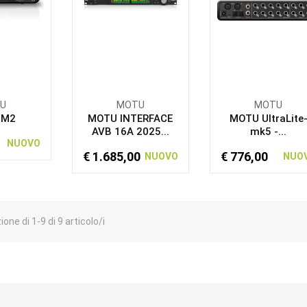
U
MOTU
MOTU
 M2
MOTU INTERFACE
MOTU UltraLite
AVB 16A 2025...
mk5 -...
NUOVO
€ 1.685,00
€ 776,00
NUOVO
NUO
one di 1-9 di 9 articolo/i