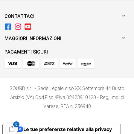

CONTATTACI

MAGGIORI INFORMAZIONI
PAGAMENTI SICURI
SOUND s.r.l. - Sede Legale c.so XX Settembre 44 Busto
Arsizio (VA) Cod.Fisc./P.iva 02423910120 - Reg, Imp. di
Varese, REA n. 256948
0
Le tue preferenze relative alla privacy