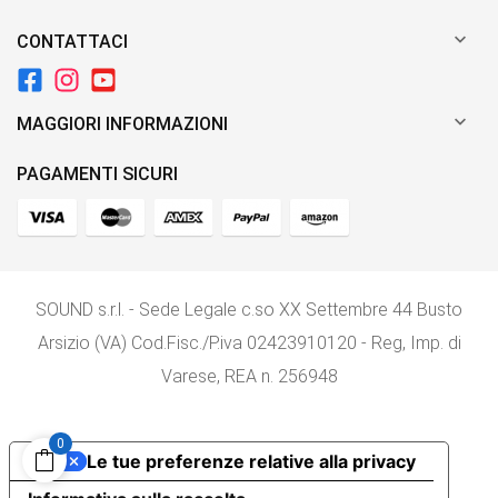

CONTATTACI

MAGGIORI INFORMAZIONI
PAGAMENTI SICURI
SOUND s.r.l. - Sede Legale c.so XX Settembre 44 Busto
Arsizio (VA) Cod.Fisc./P.iva 02423910120 - Reg, Imp. di
Varese, REA n. 256948
0
Le tue preferenze relative alla privacy