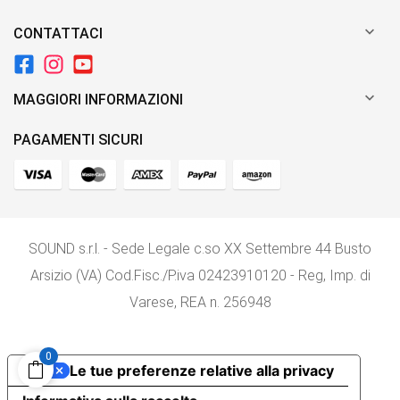

CONTATTACI

MAGGIORI INFORMAZIONI
PAGAMENTI SICURI
SOUND s.r.l. - Sede Legale c.so XX Settembre 44 Busto
Arsizio (VA) Cod.Fisc./P.iva 02423910120 - Reg, Imp. di
Varese, REA n. 256948
0
Le tue preferenze relative alla privacy