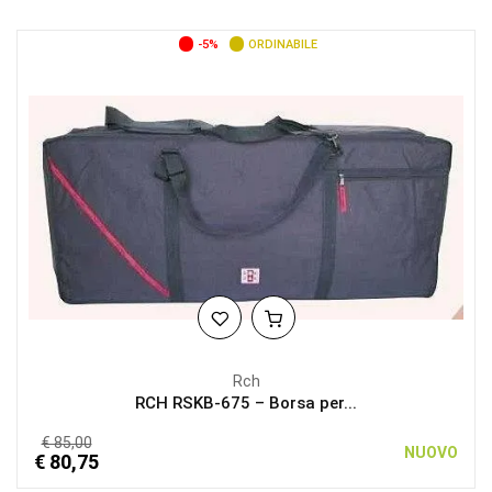
-5%
ORDINABILE
Rch
RCH RSKB-675 – Borsa per...
€ 85,00
NUOVO
€ 80,75