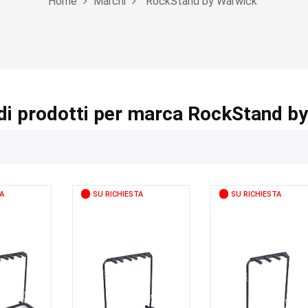
Home
Marchi
RockStand by Warwick
di prodotti per marca RockStand b
A
SU RICHIESTA
SU RICHIESTA